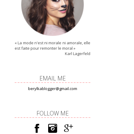
« La mode n'est ni morale ni amorale, elle
est faite pour remonter le moral »
Karl Lagerfeld
EMAIL ME
berylkablogger@gmail.com
FOLLOW ME