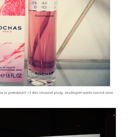
ia to prekrásne!!! <3 Ako citrusové plody, zbožňujem svieže ovocné vône.