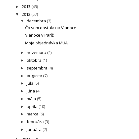
2013
(49)
►
2012
(57)
▼
decembra
(3)
▼
Čo som dostala na Vianoce
Vianoce v Paríži
Moja objednávka MUA
novembra
(2)
►
októbra
(1)
►
septembra
(4)
►
augusta
(7)
►
júla
(5)
►
júna
(4)
►
mája
(5)
►
apríla
(10)
►
marca
(6)
►
februára
(3)
►
januára
(7)
►