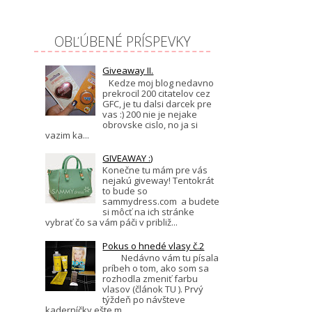
OBĽÚBENÉ PRÍSPEVKY
Giveaway II.
Kedze moj blog nedavno
prekrocil 200 citatelov cez
GFC, je tu dalsi darcek pre
vas :) 200 nie je nejake
obrovske cislo, no ja si
vazim ka...
GIVEAWAY :)
Konečne tu mám pre vás
nejakú giveway! Tentokrát
to bude so
sammydress.com a budete
si môcť na ich stránke
vybrať čo sa vám páči v približ...
Pokus o hnedé vlasy č.2
Nedávno vám tu písala
príbeh o tom, ako som sa
rozhodla zmeniť farbu
vlasov (článok TU ). Prvý
týždeň po návšteve
kaderníčky ešte m...