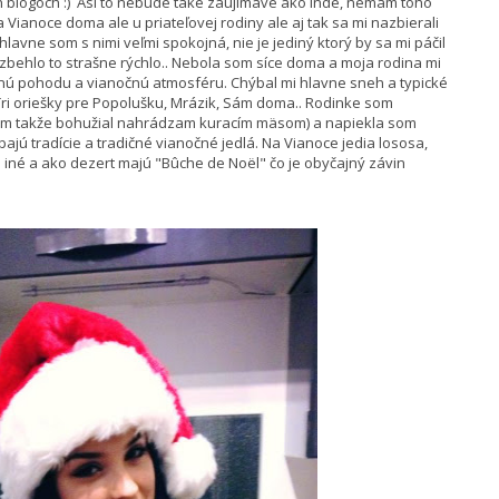
ch blogoch :) Asi to nebude také zaujímavé ako inde, nemám toho
Vianoce doma ale u priateľovej rodiny ale aj tak sa mi nazbierali
lavne som s nimi veľmi spokojná, nie je jediný ktorý by sa mi páčil
zbehlo to strašne rýchlo.. Nebola som síce doma a moja rodina mi
innú pohodu a vianočnú atmosféru. Chýbal mi hlavne sneh a typické
ri oriešky pre Popolušku, Mrázik, Sám doma.. Rodinke som
ejem takže bohužial nahrádzam kuracím mäsom) a napiekla som
ajú tradície a tradičné vianočné jedlá. Na Vianoce jedia lososa,
a iné a ako dezert majú "Bûche de Noël" čo je obyčajný závin