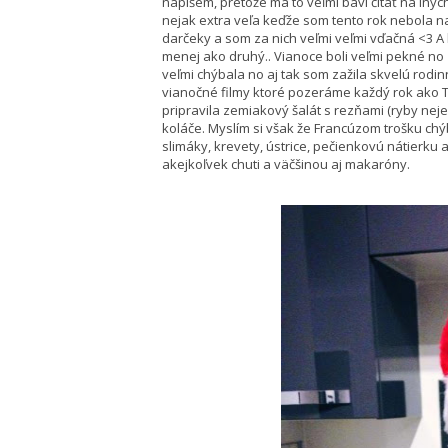
napíšem, pretože ma to veľmi baví čítať na iný
nejak extra veľa keďže som tento rok nebola na 
darčeky a som za nich veľmi veľmi vďačná <3 A h
menej ako druhý.. Vianoce boli veľmi pekné no 
veľmi chýbala no aj tak som zažila skvelú rod
vianočné filmy ktoré pozeráme každý rok ako T
pripravila zemiakový šalát s rezňami (ryby n
koláče. Myslím si však že Francúzom trošku chýb
slimáky, krevety, ústrice, pečienkovú nátierku 
akejkoľvek chuti a väčšinou aj makaróny.