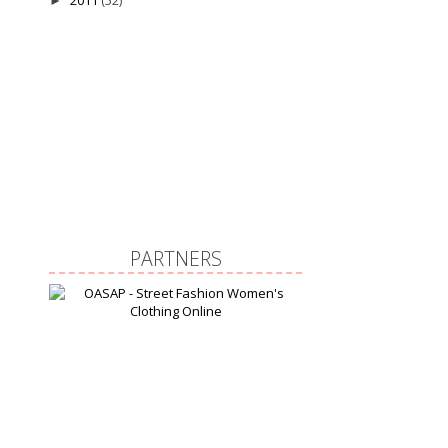
2011
(52)
►
PARTNERS