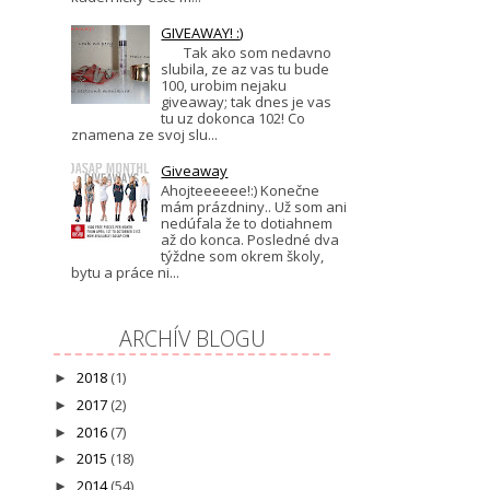
GIVEAWAY! :)
Tak ako som nedavno
slubila, ze az vas tu bude
100, urobim nejaku
giveaway; tak dnes je vas
tu uz dokonca 102! Co
znamena ze svoj slu...
Giveaway
Ahojteeeeee!:) Konečne
mám prázdniny.. Už som ani
nedúfala že to dotiahnem
až do konca. Posledné dva
týždne som okrem školy,
bytu a práce ni...
ARCHÍV BLOGU
2018
(1)
►
2017
(2)
►
2016
(7)
►
2015
(18)
►
2014
(54)
►