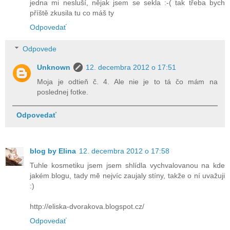
jedna mi nesluší, nějak jsem se sekla :-( tak třeba bych
příště zkusila tu co máš ty
Odpovedať
Odpovede
Unknown
12. decembra 2012 o 17:51
Moja je odtieň č. 4. Ale nie je to tá čo mám na
poslednej fotke.
Odpovedať
blog by Elina
12. decembra 2012 o 17:58
Tuhle kosmetiku jsem jsem shlídla vychvalovanou na kde
jakém blogu, tady mě nejvíc zaujaly stíny, takže o ní uvažuji
:)
http://eliska-dvorakova.blogspot.cz/
Odpovedať