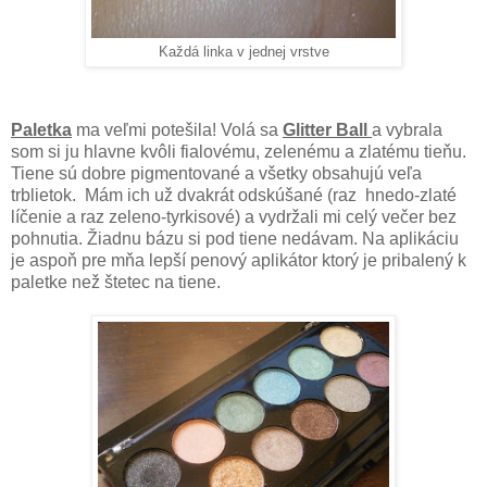
Každá linka v jednej vrstve
Paletka
ma veľmi potešila! Volá sa
Glitter Ball
a vybrala
som si ju hlavne kvôli fialovému, zelenému a zlatému tieňu.
Tiene sú dobre pigmentované a všetky obsahujú veľa
trblietok. Mám ich už dvakrát odskúšané (raz hnedo-zlaté
líčenie a raz zeleno-tyrkisové) a vydržali mi celý večer bez
pohnutia. Žiadnu bázu si pod tiene nedávam. Na aplikáciu
je aspoň pre mňa lepší penový aplikátor ktorý je pribalený k
paletke než štetec na tiene.