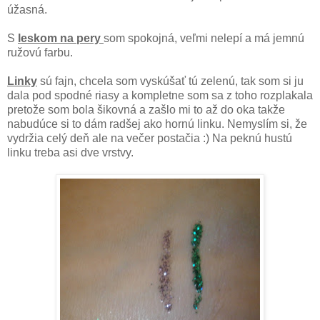
úžasná.
S
leskom na pery
som spokojná, veľmi nelepí a má jemnú
ružovú farbu.
Linky
sú fajn, chcela som vyskúšať tú zelenú, tak som si ju
dala pod spodné riasy a kompletne som sa z toho rozplakala
pretože som bola šikovná a zašlo mi to až do oka takže
nabudúce si to dám radšej ako hornú linku. Nemyslím si, že
vydržia celý deň ale na večer postačia :) Na peknú hustú
linku treba asi dve vrstvy.