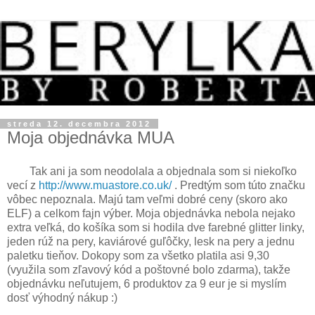
streda 12. decembra 2012
Moja objednávka MUA
Tak ani ja som neodolala a objednala som si niekoľko
vecí z
http://www.muastore.co.uk/
. Predtým som túto značku
vôbec nepoznala. Majú tam veľmi dobré ceny (skoro ako
ELF) a celkom fajn výber. Moja objednávka nebola nejako
extra veľká, do košíka som si hodila dve farebné glitter linky,
jeden rúž na pery, kaviárové guľôčky, lesk na pery a jednu
paletku tieňov. Dokopy som za všetko platila asi 9,30
(využila som zľavový kód a poštovné bolo zdarma), takže
objednávku neľutujem, 6 produktov za 9 eur je si myslím
dosť výhodný nákup :)