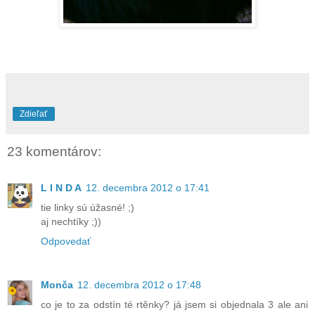
Zdieľať
23 komentárov:
L I N D A
12. decembra 2012 o 17:41
tie linky sú úžasné! ;)
aj nechtíky ;))
Odpovedať
Monča
12. decembra 2012 o 17:48
co je to za odstín té rtěnky? já jsem si objednala 3 ale ani