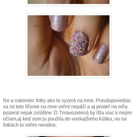
No a nakoniec fotky ako to vyzerá na mne. Pravdupovediac
sa mi toto líčenie na mne veľmi nepáči a aj priateľ na mňa
pozeral nejak zvláštne :D Tmavozelená by išla viac k mojim
očiam,aj keď som ju použila do vonkajšieho kútika, no na
fotkách to veľmi nevidno.