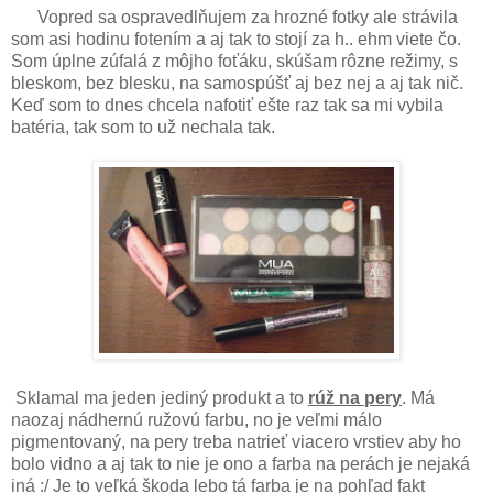
Vopred sa ospravedlňujem za hrozné fotky ale strávila
som asi hodinu fotením a aj tak to stojí za h.. ehm viete čo.
Som úplne zúfalá z môjho foťáku, skúšam rôzne režimy, s
bleskom, bez blesku, na samospúšť aj bez nej a aj tak nič.
Keď som to dnes chcela nafotiť ešte raz tak sa mi vybila
batéria, tak som to už nechala tak.
Sklamal ma jeden jediný produkt a to
rúž na pery
. Má
naozaj nádhernú ružovú farbu, no je veľmi málo
pigmentovaný, na pery treba natrieť viacero vrstiev aby ho
bolo vidno a aj tak to nie je ono a farba na perách je nejaká
iná :/ Je to veľká škoda lebo tá farba je na pohľad fakt