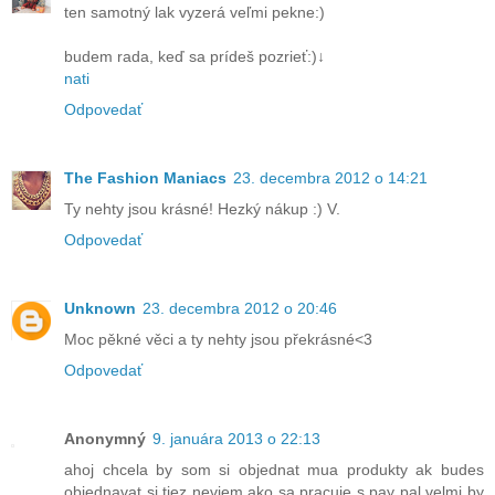
ten samotný lak vyzerá veľmi pekne:)
budem rada, keď sa prídeš pozrieť:)↓
nati
Odpovedať
The Fashion Maniacs
23. decembra 2012 o 14:21
Ty nehty jsou krásné! Hezký nákup :) V.
Odpovedať
Unknown
23. decembra 2012 o 20:46
Moc pěkné věci a ty nehty jsou překrásné<3
Odpovedať
Anonymný
9. januára 2013 o 22:13
ahoj chcela by som si objednat mua produkty ak budes
objednavat si tiez neviem ako sa pracuje s pay pal velmi by