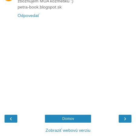
zbožňujem MUA kozmetiku :)
petra-book.blogspot.sk
Odpovedať
‹
›
Domov
Zobraziť webovú verziu