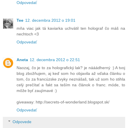
Odpovedať
Tee
12. decembra 2012 o 19:01
mňa viac jak tá kaviarka uchvátil ten holograf čo máš na
nechtoch <3
Odpovedať
Aneta
12. decembra 2012 o 22:51
Naozaj, čo je to za holografický lak? je nááádherný :) A tvoj
blog zbožňujem, aj keď som ho objavila až vďaka článku o
tom, čo za francúzske zvyky neznášaš, tak už som ho stihla
celý prečítať a fakt sa teším na článok o franc. móde, to
môže byť zaujímavé :)
giveaway: http://secrets-of-wonderland.blogspot.sk/
Odpovedať
Odpovede