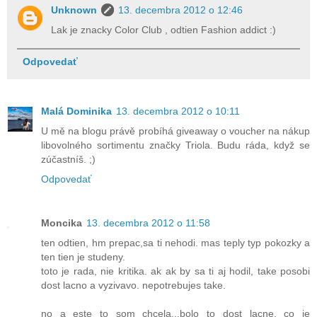
Unknown
13. decembra 2012 o 12:46
Lak je znacky Color Club , odtien Fashion addict :)
Odpovedať
Malá Dominika
13. decembra 2012 o 10:11
U mě na blogu právě probíhá giveaway o voucher na nákup
libovolného sortimentu značky Triola. Budu ráda, když se
zúčastníš. ;)
Odpovedať
Moncika
13. decembra 2012 o 11:58
ten odtien, hm prepac,sa ti nehodi. mas teply typ pokozky a
ten tien je studeny.
toto je rada, nie kritika. ak ak by sa ti aj hodil, take posobi
dost lacno a vyzivavo. nepotrebujes take.
no a este to som chcela...bolo to dost lacne, co je