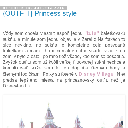
pondelok 15. augusta 2016
{OUTFIT} Princess style
"tutu"
Vždy som chcela vlastniť aspoň jednu
baletkovskú
sukňu, a minule som jednu objavila v Zare! :) Na fotkách to
síce nevidno, no sukňa je kompletne celá posypaná
trblietkami a mám ich momentálne úplne všade, v aute, na
zemi v byte a ostali po mne tiež všade, kde som sa posadila.
Zvyšok outfitu som už kvôli veľkej flitrovanej sukni nechcela
komplikovať takže som to len doplnila čiernym body a
Disney Village
čiernymi lodičkami. Fotky sú fotené v
. Niet
predsa lepšieho miesta na princeznovský outfit, než je
Disneyland :)