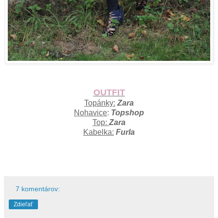
OUTFIT
Topánky:
Zara
Nohavice
:
Topshop
Top:
Zara
Kabelka:
Furla
7 komentárov:
Zdieľať