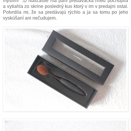
myslím!" :D Našťastie ma pani predavačka hneď pochopila
a vytiahla zo skrine posledný kus ktorý v im v predajni ostal.
Potvrdila mi, že sa predávajú rýchlo a ja sa tomu po jeho
vyskúšaní ani nečudujem.