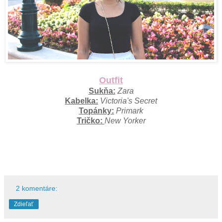
Outfit
Sukňa:
Zara
Kabelka:
Victoria's Secret
Topánky:
Primark
Tričko:
New Yorker
2 komentáre:
Zdieľať