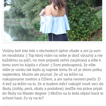
Volány boli toto leto v obchodoch úplne všade a ani ja som
im neodolala :) Top ktorý mám na sebe je dosť výrazný a nie
každému sa páči, no mne pripadá veľmi zaujímavý a ešte k
tomu som ho kúpila v zľave! :) Som prekvapená, že ešte
stále je vonku tak teplo aj napriek tomu že už je skoro polka
septembra. Musím ale priznať, že už sa teším na
nakupovanie svetrov a čižiem, a ani sama neviem prečo :D
A tiež sa teším na to, že si budem môcť nakúpiť nové veci do
školy (zošity, perá, obaly a podobne), keďže ma práve prijali
do školy na Master degree :) Možno sa tu teda objaví back to
school haul, čo vy na to?