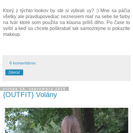
Ktorý z týchto lookov by ste si vybrali vy? :) Mne sa páčia
všetky ale pravdupovediac neznesiem mať na sebe tie farby
na tvár ktoré som použila na klauna príliš dlho. Po čase to
svrbí a keď sa chcete poškrabať tak samozrejme si pokazíte
makeup.
6 komentárov:
Zdieľať
streda 14. septembra 2016
{OUTFIT} Volány