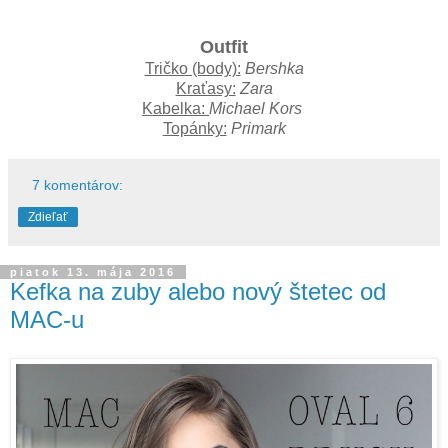
Outfit
Tričko (body):
Bershka
Kraťasy:
Zara
Kabelka:
Michael Kors
Topánky:
Primark
7 komentárov:
Zdieľať
piatok 13. mája 2016
Kefka na zuby alebo nový štetec od
MAC-u