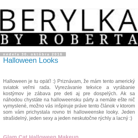
nedeľa 30. októbra 2016
Halloween Looks
Halloween je tu opäť! :) Priznávam, že mám tento americký
sviatok veľmi rada. Vyrezávanie tekvice a vyrábanie
kostýmov je zábava pre deti aj pre dospelých. Ak sa
náhodou chystáte na halloweensku párty a nemáte ešte nič
vymyslené, možno vás inšpiruje práve tento článok v ktorom
som vám prichystala rovno tri halloweenske looky. Jeden
strašidelný, jeden sexy a jeden neskutočne rýchly a lacný :)
Glam Cat Halloween Makeup