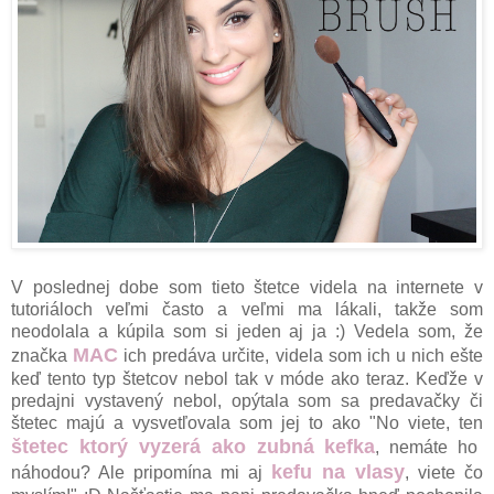
V poslednej dobe som tieto štetce videla na internete v
tutoriáloch veľmi často a veľmi ma lákali, takže som
neodolala a kúpila som si jeden aj ja :) Vedela som, že
MAC
značka
ich predáva určite, videla som ich u nich ešte
keď tento typ štetcov nebol tak v móde ako teraz. Keďže v
predajni vystavený nebol, opýtala som sa predavačky či
štetec majú a vysvetľovala som jej to ako "No viete, ten
štetec ktorý vyzerá ako zubná kefka
, nemáte ho
kefu na vlasy
náhodou? Ale pripomína mi aj
, viete čo