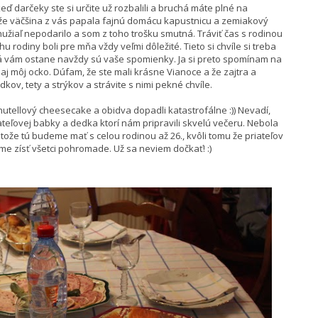
ď darčeky ste si určite už rozbalili a bruchá máte plné na
 že väčšina z vás papala fajnú domácu kapustnicu a zemiakový
hužiaľ nepodarilo a som z toho trošku smutná. Tráviť čas s rodinou
uhu rodiny boli pre mňa vždy veľmi dôležité. Tieto si chvíle si treba
torá vám ostane navždy sú vaše spomienky. Ja si preto spomínam na
e aj môj ocko. Dúfam, že ste mali krásne Vianoce a že zajtra a
ov, tety a strýkov a strávite s nimi pekné chvíle.
nutellový cheesecake a obidva dopadli katastrofálne :)) Nevadí,
ateľovej babky a dedka ktorí nám pripravili skvelú večeru. Nebola
tože tú budeme mať s celou rodinou až 26., kvôli tomu že priateľov
me zísť všetci pohromade. Už sa neviem dočkať! :)