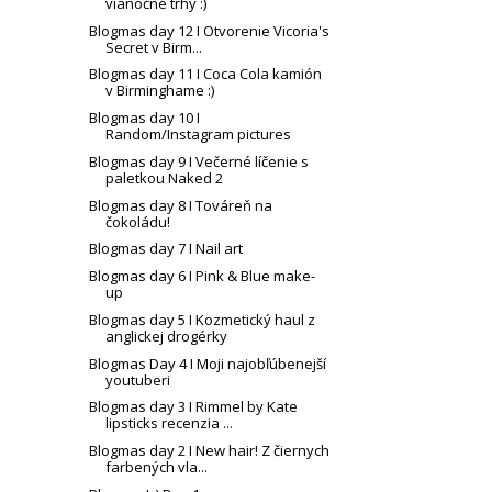
vianočné trhy :)
Blogmas day 12 I Otvorenie Vicoria's
Secret v Birm...
Blogmas day 11 I Coca Cola kamión
v Birminghame :)
Blogmas day 10 I
Random/Instagram pictures
Blogmas day 9 I Večerné líčenie s
paletkou Naked 2
Blogmas day 8 I Továreň na
čokoládu!
Blogmas day 7 I Nail art
Blogmas day 6 I Pink & Blue make-
up
Blogmas day 5 I Kozmetický haul z
anglickej drogérky
Blogmas Day 4 I Moji najobľúbenejší
youtuberi
Blogmas day 3 I Rimmel by Kate
lipsticks recenzia ...
Blogmas day 2 I New hair! Z čiernych
farbených vla...