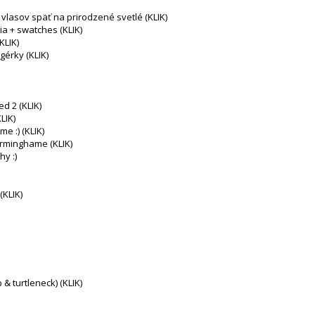
 vlasov späť na prirodzené svetlé (KLIK)
ia + swatches (KLIK)
KLIK)
gérky (KLIK)
d 2 (KLIK)
LIK)
e :) (KLIK)
irminghame (KLIK)
y :)
(KLIK)
& turtleneck) (KLIK)