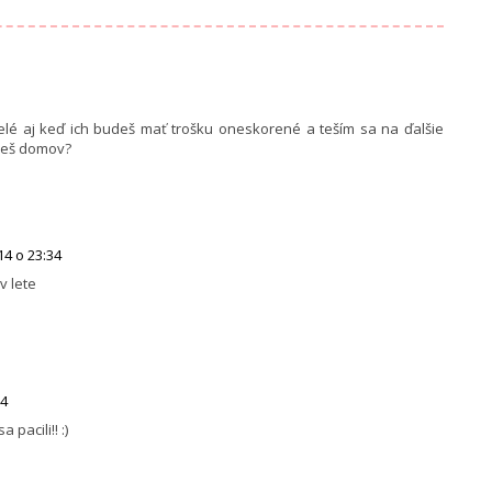
selé aj keď ich budeš mať trošku oneskorené a teším sa na ďalšie
aneš domov?
4 o 23:34
v lete
34
pacili!! :)