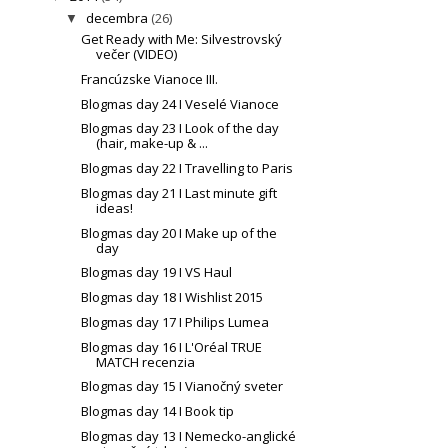
decembra
(26)
▼
Get Ready with Me: Silvestrovský
večer (VIDEO)
Francúzske Vianoce III.
Blogmas day 24 I Veselé Vianoce
Blogmas day 23 I Look of the day
(hair, make-up & ...
Blogmas day 22 I Travelling to Paris
Blogmas day 21 I Last minute gift
ideas!
Blogmas day 20 I Make up of the
day
Blogmas day 19 I VS Haul
Blogmas day 18 I Wishlist 2015
Blogmas day 17 I Philips Lumea
Blogmas day 16 I L'Oréal TRUE
MATCH recenzia
Blogmas day 15 I Vianočný sveter
Blogmas day 14 I Book tip
Blogmas day 13 I Nemecko-anglické