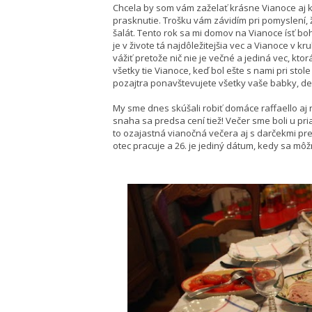
Chcela by som vám zaželať krásne Vianoce aj ke
prasknutie. Trošku vám závidím pri pomyslení,
šalát. Tento rok sa mi domov na Vianoce ísť bo
je v živote tá najdôležitejšia vec a Vianoce v kr
vážiť pretože nič nie je večné a jediná vec, k
všetky tie Vianoce, keď bol ešte s nami pri stol
pozajtra ponavštevujete všetky vaše babky, dedk
My sme dnes skúšali robiť domáce raffaello aj 
snaha sa predsa cení tiež! Večer sme boli u pri
to ozajastná vianočná večera aj s darčekmi pre
otec pracuje a 26. je jediný dátum, kedy sa môž