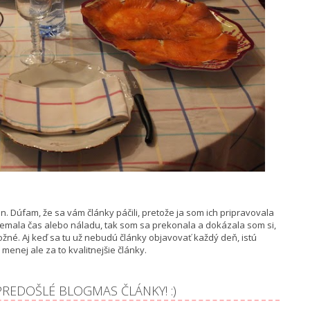
 Dúfam, že sa vám články páčili, pretože ja som ich pripravovala
nemala čas alebo náladu, tak som sa prekonala a dokázala som si,
žné. Aj keď sa tu už nebudú články objavovať každý deň, istú
menej ale za to kvalitnejšie články.
 PREDOŠLÉ BLOGMAS ČLÁNKY! :)