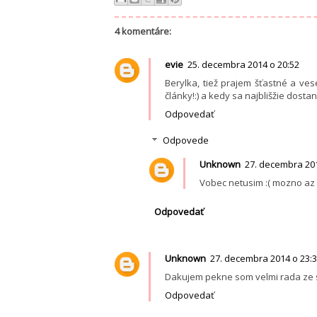
4 komentáre:
evie
25. decembra 2014 o 20:52
Berylka, tiež prajem šťastné a ve
články!:) a kedy sa najblišžie dost
Odpovedať
Odpovede
Unknown
27. decembra 201
Vobec netusim :( mozno az 
Odpovedať
Unknown
27. decembra 2014 o 23:
Dakujem pekne som velmi rada ze sa 
Odpovedať