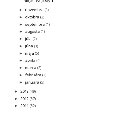
Blogmas! :) Day 1
novembra
(3)
►
októbra
(2)
►
septembra
(1)
►
augusta
(1)
►
júla
(2)
►
júna
(1)
►
mája
(5)
►
apríla
(4)
►
marca
(2)
►
februára
(2)
►
januára
(5)
►
2013
(49)
►
2012
(57)
►
2011
(52)
►