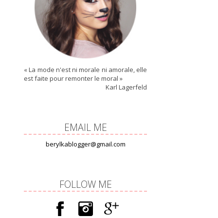
« La mode n'est ni morale ni amorale, elle
est faite pour remonter le moral »
Karl Lagerfeld
EMAIL ME
berylkablogger@gmail.com
FOLLOW ME