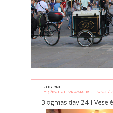
KATEGÓRIE
MÔJ ŽIVOT
,
O FRANCÚZSKU
,
ROZPRÁVACIE ČL
Blogmas day 24 I Vesel