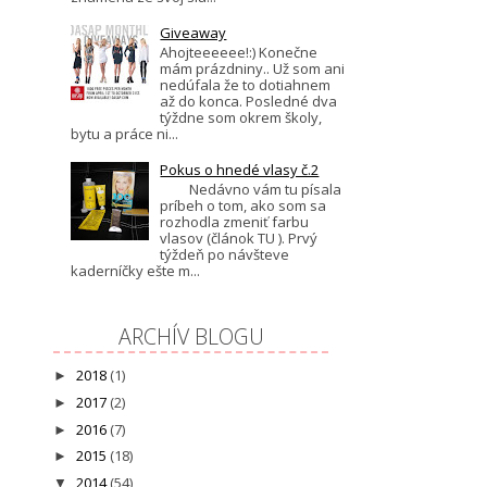
Giveaway
Ahojteeeeee!:) Konečne
mám prázdniny.. Už som ani
nedúfala že to dotiahnem
až do konca. Posledné dva
týždne som okrem školy,
bytu a práce ni...
Pokus o hnedé vlasy č.2
Nedávno vám tu písala
príbeh o tom, ako som sa
rozhodla zmeniť farbu
vlasov (článok TU ). Prvý
týždeň po návšteve
kaderníčky ešte m...
ARCHÍV BLOGU
2018
(1)
►
2017
(2)
►
2016
(7)
►
2015
(18)
►
2014
(54)
▼