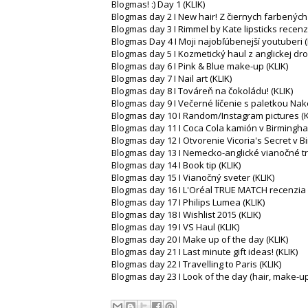
Blogmas! :) Day 1 (KLIK)
Blogmas day 2 I New hair! Z čiernych farbených
Blogmas day 3 I Rimmel by Kate lipsticks recenz
Blogmas Day 4 I Moji najobľúbenejší youtuberi (
Blogmas day 5 I Kozmetický haul z anglickej dro
Blogmas day 6 I Pink & Blue make-up (KLIK)
Blogmas day 7 I Nail art (KLIK)
Blogmas day 8 I Továreň na čokoládu! (KLIK)
Blogmas day 9 I Večerné líčenie s paletkou Nake
Blogmas day 10 I Random/Instagram pictures (K
Blogmas day 11 I Coca Cola kamión v Birmingham
Blogmas day 12 I Otvorenie Vicoria's Secret v B
Blogmas day 13 I Nemecko-anglické vianočné trh
Blogmas day 14 I Book tip (KLIK)
Blogmas day 15 I Vianočný sveter (KLIK)
Blogmas day 16 I L'Oréal TRUE MATCH recenzia 
Blogmas day 17 I Philips Lumea (KLIK)
Blogmas day 18 I Wishlist 2015 (KLIK)
Blogmas day 19 I VS Haul (KLIK)
Blogmas day 20 I Make up of the day (KLIK)
Blogmas day 21 I Last minute gift ideas! (KLIK)
Blogmas day 22 I Travelling to Paris (KLIK)
Blogmas day 23 I Look of the day (hair, make-up 