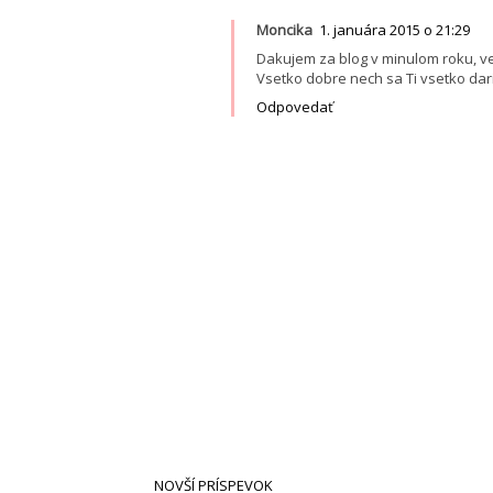
Moncika
1. januára 2015 o 21:29
Dakujem za blog v minulom roku, vel
Vsetko dobre nech sa Ti vsetko dari
Odpovedať
NOVŠÍ PRÍSPEVOK