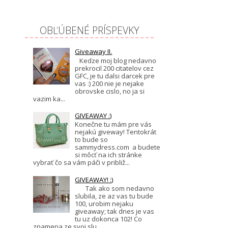
OBĽÚBENÉ PRÍSPEVKY
Giveaway II.
Kedze moj blog nedavno
prekrocil 200 citatelov cez
GFC, je tu dalsi darcek pre
vas :) 200 nie je nejake
obrovske cislo, no ja si
vazim ka...
GIVEAWAY :)
Konečne tu mám pre vás
nejakú giveway! Tentokrát
to bude so
sammydress.com a budete
si môcť na ich stránke
vybrať čo sa vám páči v približ...
GIVEAWAY! :)
Tak ako som nedavno
slubila, ze az vas tu bude
100, urobim nejaku
giveaway; tak dnes je vas
tu uz dokonca 102! Co
znamena ze svoj slu...