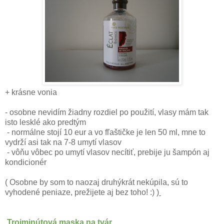
+ krásne vonia
- osobne nevidím žiadny rozdiel po použití, vlasy mám tak
isto lesklé ako predtým
- normálne stojí 10 eur a vo fľaštičke je len 50 ml, mne to
vydrží asi tak na 7-8 umytí vlasov
- vôňu vôbec po umytí vlasov necítiť, prebije ju šampón aj
kondicionér
( Osobne by som to naozaj druhýkrát nekúpila, sú to
vyhodené peniaze, prežijete aj bez toho! :) )
Trojminútová maska na tvár