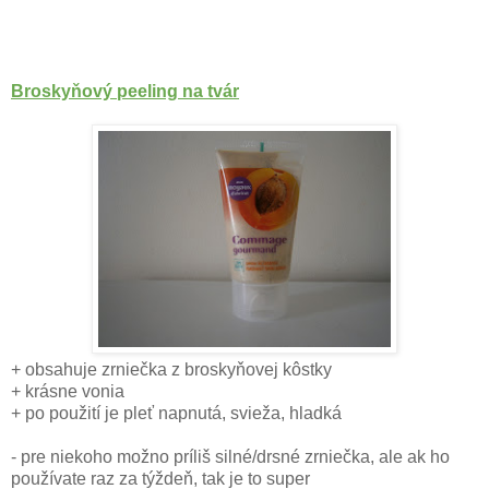
Broskyňový peeling na tvár
+ obsahuje zrniečka z broskyňovej kôstky
+ krásne vonia
+ po použití je pleť napnutá, svieža, hladká
- pre niekoho možno príliš silné/drsné zrniečka, ale ak ho
používate raz za týždeň, tak je to super