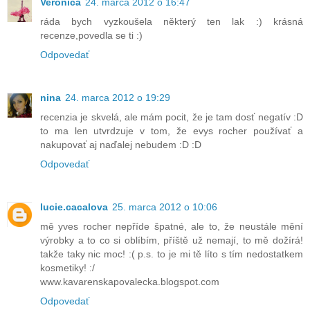
Veronica
24. marca 2012 o 16:47
ráda bych vyzkoušela některý ten lak :) krásná
recenze,povedla se ti :)
Odpovedať
nina
24. marca 2012 o 19:29
recenzia je skvelá, ale mám pocit, že je tam dosť negatív :D
to ma len utvrdzuje v tom, že evys rocher používať a
nakupovať aj naďalej nebudem :D :D
Odpovedať
lucie.cacalova
25. marca 2012 o 10:06
mě yves rocher nepříde špatné, ale to, že neustále mění
výrobky a to co si oblíbím, příště už nemají, to mě dožírá!
takže taky nic moc! :( p.s. to je mi tě líto s tím nedostatkem
kosmetiky! :/
www.kavarenskapovalecka.blogspot.com
Odpovedať