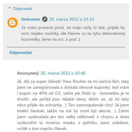
Odpovede
Unknown
25. marca 2012 o 13:14
Ja mam praveze pocit, ze maju vzdy to iste, prijala by
som nejake novinky, ale hlavne co sa tyka dekorativnej
kozmetiky, tiene na oci, a pod.:)
Odpovedať
Anonymný
25. marca 2012 o 10:46
Jé, dík za super článek! Yves Rocher se mi začíná líbít, taky
jsem se zaregistrovala a dostala slevové kuponky, teď mám
i kupon na 40% od O2, takže jak říkáš ty - kosmetika je to
dražší, ale pořád jsou nějaké slevy, těším se, až mi taky
něco přijde do schránky. :) Ten samoopalovák chci! Já jsem
totální bledule, takže na mě by mohl být akorát. :) Zatím
jsem vyzkoušela jen ten velký odličovač s chrpou a dnes
vyzkouším tu modrou masku v pytlíčku, jsem zvědavá,
určitě o tom napíšu článek.