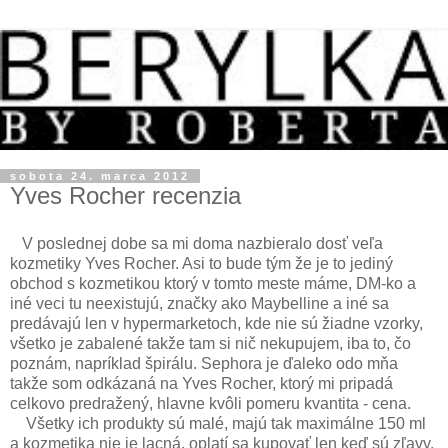
sobota 24. marca 2012
Yves Rocher recenzia
V poslednej dobe sa mi doma nazbieralo dosť veľa
kozmetiky Yves Rocher. Asi to bude tým že je to jediný
obchod s kozmetikou ktorý v tomto meste máme, DM-ko a
iné veci tu neexistujú, značky ako Maybelline a iné sa
predávajú len v hypermarketoch, kde nie sú žiadne vzorky,
všetko je zabalené takže tam si nič nekupujem, iba to, čo
poznám, napríklad špirálu. Sephora je ďaleko odo mňa
takže som odkázaná na Yves Rocher, ktorý mi pripadá
celkovo predražený, hlavne kvôli pomeru kvantita - cena.
Všetky ich produkty sú malé, majú tak maximálne 150 ml
a kozmetika nie je lacná, oplatí sa kupovať len keď sú zľavy.