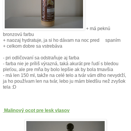
+ má peknú
bronzovú farbu
+ naozaj hydratuje, ja si ho dávam na noc pred spaním
+ celkom dobre sa vstrebáva
- pri odličovaní sa odstraňuje aj farba
- farba nie je príliš výrazná, taká akurát pre ľudí s bledou
pleťou, ale pre mňa by bolo lepšie ak by bola tmavšia
- má len 150 ml, takže na celé telo a tvár vám dlho nevydrží,
ja ho používam len na tvár, lebo ju mám bledšiu než zvyšok
tela :D
Malinový ocot pre lesk vlasov