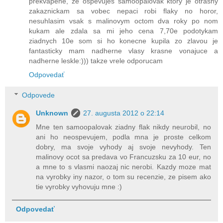
prekvapene, ze ospevujes samoopalovak ktory je otrasny
zakaznickam sa vobec nepaci robi flaky no horor,
nesuhlasim vsak s malinovym octom dva roky po nom
kukam ale zdala sa mi jeho cena 7,70e podotykam
ziadnych 10e som si ho konecne kupila zo zlavou je
fantasticky mam nadherne vlasy krasne vonajuce a
nadherne leskle:))) takze vrele odporucam
Odpovedať
Odpovede
Unknown
27. augusta 2012 o 22:14
Mne ten samoopalovak ziadny flak nikdy neurobil, no
ani ho neospevujem, podla mna je proste celkom
dobry, ma svoje vyhody aj svoje nevyhody. Ten
malinovy ocot sa predava vo Francuzsku za 10 eur, no
a mne to s vlasmi naozaj nic nerobi. Kazdy moze mat
na vyrobky iny nazor, o tom su recenzie, ze pisem ako
tie vyrobky vyhovuju mne :)
Odpovedať