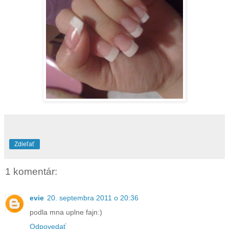
Zdieľať
1 komentár:
evie
20. septembra 2011 o 20:36
podla mna uplne fajn:)
Odpovedať