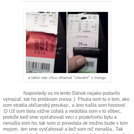
a takto nas chcu oklamat "zlavami" v mangu
Naposledy sa mi tento článok nejako podarilo
vymazať, tak ho pridávam znova :) Písala som tu o tom, ako
som stratila občianský preukaz.. a áno našla som hooooo!
:D Už som bola vážne zúfalá a nedúfala som v to vôbec,
pretože keď sme vysťahovali veci z priateľovho bytu a
nenašla som ho, tak som si povedala ok možno bude v tom
mojom.. ten sme vysťahovali a tiež som nič nenašla.. Tak