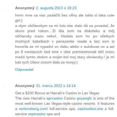
Anonymný
2. augusta 2013 o 18:23
hmm mne sa viac paááčiš bez ofiny ale takto si taka cute
girl:)
a stym občianskym sa mi toto iste stalo dá sa povedať, že
skoro pred rokom...:D išla som na diskoteku a môj
občiansky zrazu nebol.. hladala som ho po všetkych
možných kabelkach v penazenke vsade a tiez som si
hovorila ze mi vypadol vo vlaku alebo v autobuse no a asi
po 8 mesiacoch ked sme v izbe premiestnovali stôl zrazu
medzi tymto stolom a mojim bol moj stary obciansky:/ je mi
luto tych 16eur cosom dala za novyy:(
Odpovedať
Anonymný
31. marca 2022 o 14:14
Get a $200 Bonus at Harrah's Casino in Las Vegas
The new Harrah's
aprcasino
Casino
goyangfc
is one of the
most well-known Las Vegas-style casino resorts. It features
a
ventureberg.com/
full-service spa,
casinosites.one
a full-
service
septcasino
spa and