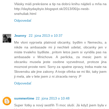
Vlásky máš prekrásne a tip na dobrú knihu nájdeš u mňa na
http://daybydaybyio.blogspot.sk/2013/06/jo-nesb-
snehuliak.html
Odpovedať
Jeanny
22. júna 2013 o 10:37
Me vloni vyprsela platnost obcanky, bydlim v Nemecku, a
nikde na ambasade mi ji nechteli udelat, obcanky jen v
miste trvaleho bydliste...pritom letos jsem si vyridila pas na
ambasade v Mnichove. A perlicka, za mesic jsem si
obcanku musela jeste osobne vyzvednout, protoze jina
moznost proste neni. Sorry za spatne zpravy, treba mate na
Slovensku ale jine zakony. A tvoje ofinka se mi libi, taky jsem
ji mela, ale v lete jsem z ni ztracela nervy :P
Odpovedať
summertime
22. júna 2013 o 10:48
Super fotky a nový sestřih Ti moc sluší. Já když jsem byla v