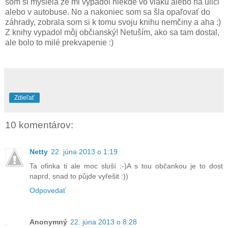
som si myslela že mi vypadol niekde vo vlaku alebo na ulici
alebo v autobuse. No a nakoniec som sa šla opaľovať do
záhrady, zobrala som si k tomu svoju knihu nemčiny a aha :)
Z knihy vypadol môj občianský! Netuším, ako sa tam dostal,
ale bolo to milé prekvapenie :)
Zdieľať
10 komentárov:
Netty
22. júna 2013 o 1:19
Ta ofinka ti ale moc sluší :-)A s tou občankou je to dost
naprd, snad to půjde vyřešit :))
Odpovedať
Anonymný
22. júna 2013 o 8:28