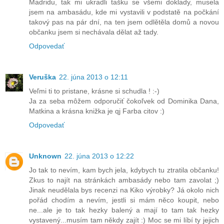
Madridu, tak mi ukradli tašku se všemi doklady, musela
jsem na ambasádu, kde mi vystavili v podstatě na počkání
takový pas na pár dní, na ten jsem odlětěla domů a novou
občanku jsem si nechávala dělat až tady.
Odpovedať
Veruška
22. júna 2013 o 12:11
Veľmi ti to pristane, krásne si schudla ! :-)
Ja za seba môžem odporučiť čokoľvek od Dominika Dana,
Matkina a krásna knižka je qj Farba citov :)
Odpovedať
Unknown
22. júna 2013 o 12:22
Jo tak to nevím, kam bych jela, kdybych tu ztratila občanku!
Zkus to najít na stránkách ambasády nebo tam zavolat ;)
Jinak neudělala bys recenzi na Kiko výrobky? Já okolo nich
pořád chodím a nevím, jestli si mám něco koupit, nebo
ne...ale je to tak hezky balený a mají to tam tak hezky
vystavený...musím tam někdy zajít :) Moc se mi líbí ty jejich