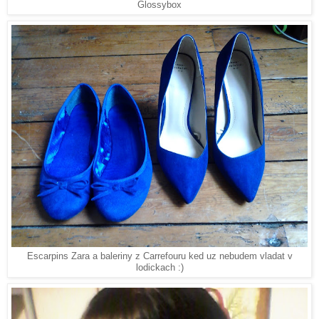
Glossybox
Escarpins Zara a baleriny z Carrefouru ked uz nebudem vladat v
lodickach :)