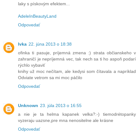
laky s pískovým efektem...
AdeleInBeautyLand
Odpovedať
Ivka
22. júna 2013 o 18:38
ofinka ti pasuje, príjemná zmena :) strata občianskeho v
zahraničí je nepríjemná vec, tak nech sa ti ho aspoň podarí
rýchlo vybaviť
knihy už moc nečítam, ale kedysi som čítavala a napríklad
Odviate vetrom sa mi moc páčilo
Odpovedať
Unknown
23. júla 2013 o 16:55
a nie je ta helma kapanek velka?:-) tiemodrétopanky
vyzeraju uazsne,pre mna nenositelne ale krásne
Odpovedať